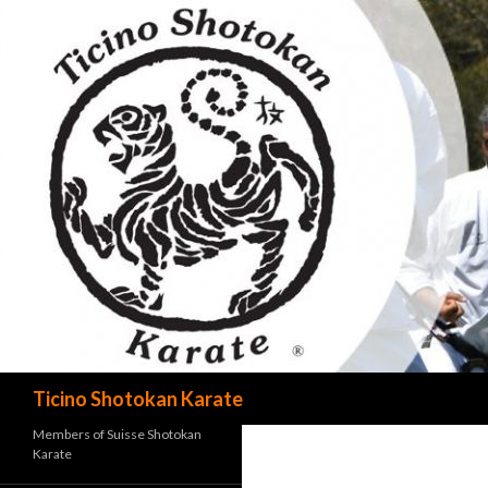
Cerca
Ticino Shotokan Karate
Members of Suisse Shotokan
Karate