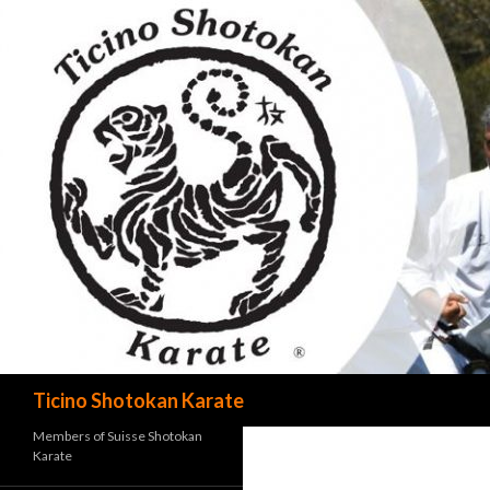
Cerca
Ticino Shotokan Karate
Members of Suisse Shotokan
Karate