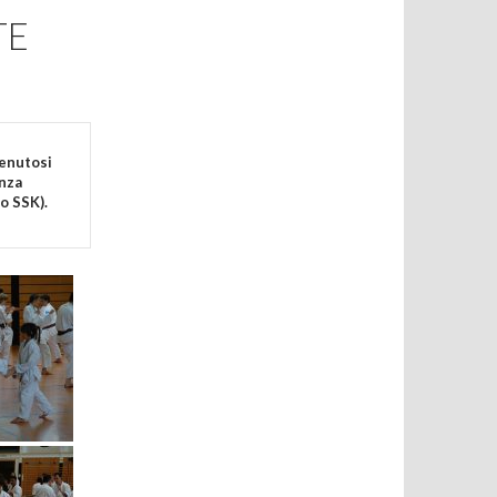
TE
tenutosi
enza
o SSK).