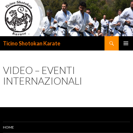
Cerca
Ticino Shotokan Karate
VAI
MENU
AL
PRINCI
CONTENUTO
VIDEO – EVENTI
INTERNAZIONALI
HOME