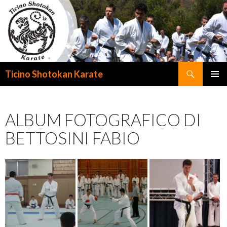
Cerca
Ticino Shotokan Karate
VAI
MENU
AL
PRINCI
CONTENUTO
ALBUM FOTOGRAFICO DI
BETTOSINI FABIO