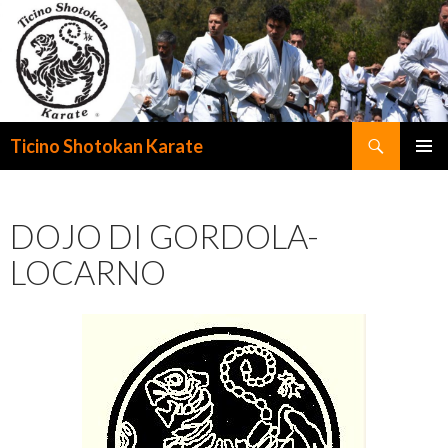
Cerca
Ticino Shotokan Karate
VAI
MENU
AL
PRINCI
CONTENUTO
DOJO DI GORDOLA-
LOCARNO