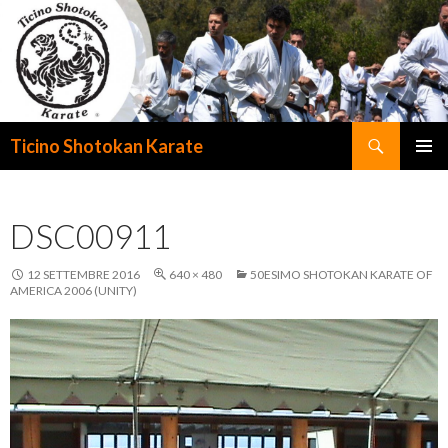
Cerca
Ticino Shotokan Karate
VAI
MENU
AL
PRINCI
CONTENUTO
DSC00911
12 SETTEMBRE 2016
640 × 480
50ESIMO SHOTOKAN KARATE OF
AMERICA 2006 (UNITY)