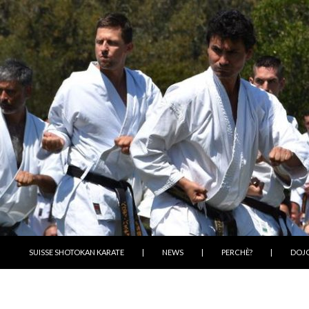
VAI AL CONTENUTO
SUISSE SHOTOKAN KARATE
|
NEWS
|
PERCHÈ?
|
DOJ