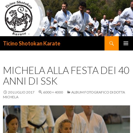
Cerca
Ticino Shotokan Karate
VAI
MENU
AL
PRINCI
CONTENUTO
MICHELA ALLA FESTA DEI 40
ANNI DI SSK
20 LUGLIO 2017
6000 × 4000
ALBUM FOTOGRAFICO DI DOTTA
MICHELA