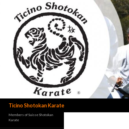
Cerca
Ticino Shotokan Karate
Members of Suisse Shotokan
Karate