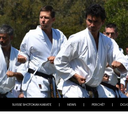
VAI AL CONTENUTO
SUISSE SHOTOKAN KARATE
|
NEWS
|
PERCHÈ?
|
DOJ