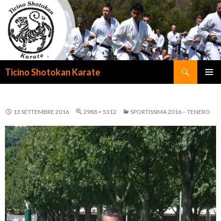
Cerca
Ticino Shotokan Karate
VAI
MENU
AL
PRINCI
CONTENUTO
13 SETTEMBRE 2016
2988 × 5312
SPORTISSIMA 2016 – TENERO