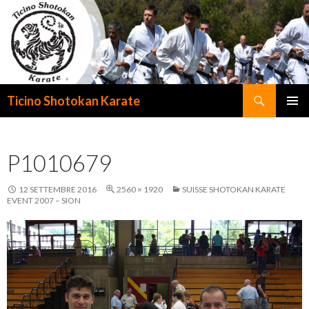
Cerca
Ticino Shotokan Karate
VAI
MENU
AL
PRINCI
CONTENUTO
P1010679
12 SETTEMBRE 2016
2560 × 1920
SUISSE SHOTOKAN KARATE
EVENT 2007 – SION