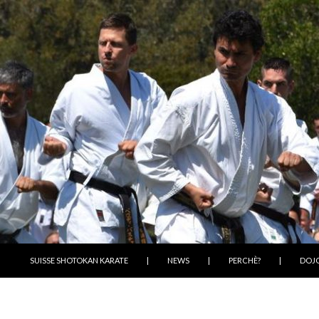
VAI AL CONTENUTO
SUISSE SHOTOKAN KARATE
|
NEWS
|
PERCHÈ?
|
DOJ