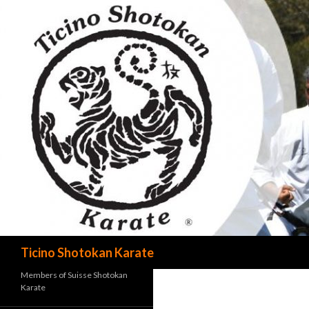
Cerca
Ticino Shotokan Karate
Members of Suisse Shotokan
Karate