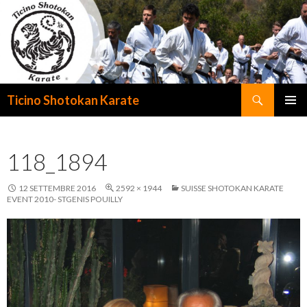
Cerca
Ticino Shotokan Karate
VAI
MENU
AL
PRINCI
CONTENUTO
118_1894
12 SETTEMBRE 2016
2592 × 1944
SUISSE SHOTOKAN KARATE
EVENT 2010- STGENIS POUILLY