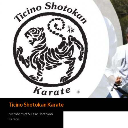
Cerca
Ticino Shotokan Karate
Members of Suisse Shotokan
Karate