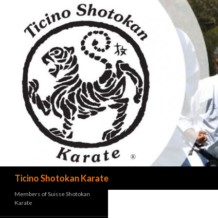
Cerca
Ticino Shotokan Karate
Members of Suisse Shotokan
Karate